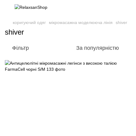
коригуючий одяг
мікромасажна моделююча лінія
shiver
shiver
Фільтр
За популярністю