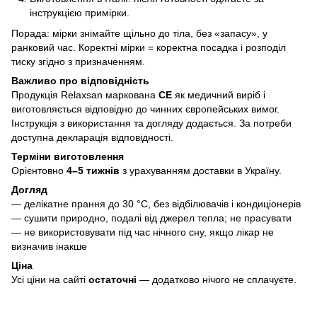
інструкцією примірки.
Порада: мірки знімайте щільно до тіла, без «запасу», у
ранковий час. Коректні мірки = коректна посадка і розподіл
тиску згідно з призначенням.
Важливо про відповідність
Продукція Relaxsan маркована
CE
як медичний виріб і
виготовляється відповідно до чинних європейських вимог.
Інструкція з використання та догляду додається. За потреби
доступна декларація відповідності.
Терміни виготовлення
Орієнтовно
4–5 тижнів
з урахуванням доставки в Україну.
Догляд
— делікатне прання до 30 °C, без відбілювачів і кондиціонерів
— сушити природно, подалі від джерел тепла; не прасувати
— не використовувати під час нічного сну, якщо лікар не
визначив інакше
Ціна
Усі ціни на сайті
остаточні
— додатково нічого не сплачуєте.