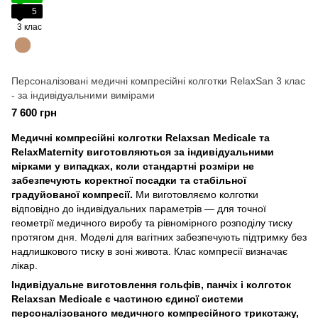
5
3 клас
Персоналізовані медичні компресійні колготки RelaxSan 3 клас
- за індивідуальними вимірами
7 600 грн
Медичні компресійні колготки Relaxsan Medicale та
RelaxMaternity виготовляються за індивідуальними
мірками у випадках, коли стандартні розміри не
забезпечують коректної посадки та стабільної
градуйованої компресії.
Ми виготовляємо колготки
відповідно до індивідуальних параметрів — для точної
геометрії медичного виробу та рівномірного розподілу тиску
протягом дня. Моделі для вагітних забезпечують підтримку без
надлишкового тиску в зоні живота. Клас компресії визначає
лікар.
Індивідуальне виготовлення гольфів, панчіх і колготок
Relaxsan Medicale є частиною єдиної системи
персоналізованого медичного компресійного трикотажу,