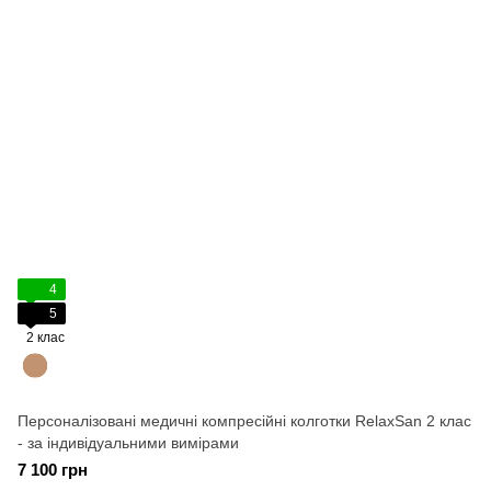
4
5
2 клас
Персоналізовані медичні компресійні колготки RelaxSan 2 клас
- за індивідуальними вимірами
7 100 грн