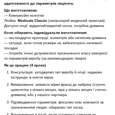
адаптованого до параметрів пацієнта.
Що виготовляємо
— Компресійні колготки
Лінійка:
Medicale Classic
(непрозорий медичний трикотаж).
Доступні опції: відкритий/закритий носок, потрібна довжина.
Коли обирають індивідуальне виготовлення
— нестандартні пропорції, асиметрія або нетипова довжина
— ситуації, коли готові розміри не забезпечують належної
посадки
— потреба точно дотриматися призначеного класу компресії
та параметрів виробу (за рекомендацією лікаря)
Як це працює (4 кроки)
Консультація: узгоджуємо тип виробу й опції, надаємо
інструкцію зі зняття мірок.
Вимірювання: знімаєте мірки вранці до набряку (ступня,
щиколотка у кількох місцях, ікра у кількох місцях / стегно,
довжина) або у нашого партнера.
Підтвердження параметрів: фіксуємо клас компресії за
призначенням лікаря, обираємо тип носка.
Виготовлення в Італії: після готовності одягаєте за