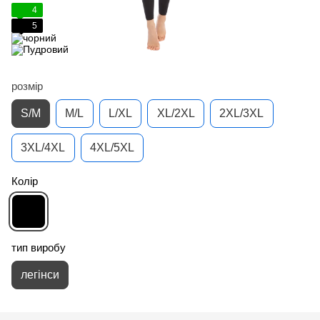
4
5
розмір
S/M
M/L
L/XL
XL/2XL
2XL/3XL
3XL/4XL
4XL/5XL
Колір
тип виробу
легінси