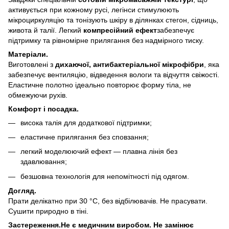
активується при кожному русі, легінси стимулюють
мікроциркуляцію та тонізують шкіру в ділянках стегон, сідниць,
живота й талії. Легкий
компресійний ефект
забезпечує
підтримку та рівномірне прилягання без надмірного тиску.
Матеріали.
Виготовлені з
дихаючої, антибактеріальної мікрофібри
, яка
забезпечує вентиляцію, відведення вологи та відчуття свіжості.
Еластичне полотно ідеально повторює форму тіла, не
обмежуючи рухів.
Комфорт і посадка.
висока талія для додаткової підтримки;
еластичне прилягання без сповзання;
легкий моделюючий ефект — плавна лінія без
здавлювання;
безшовна технологія для непомітності під одягом.
Догляд.
Прати делікатно при 30 °C, без відбілювачів. Не прасувати.
Сушити природно в тіні.
Застереження.
Не є медичним виробом. Не замінює