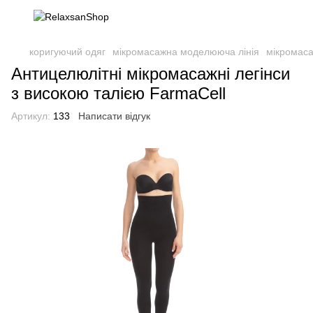
коригуючий одяг
мікромасажна моделююча лінія
мікромаса
Антицелюлітні мікромасажні легінси
з високою талією FarmaCell
Артикул:
133
Написати відгук