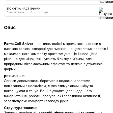
ПОКУПКА ЧАСТИНАМИ
5 платежів по 460.00 грн
Опис
FarmaCell Shiver
— антицелюлітні мікромасажні легінси з
високою талією, створені для зменшення целюлітних проявів і
максимального комфорту протягом дня. Це інноваційне
рішення для жінок, які шукають білизну з м’яким, але
природним мікромасажним ефектом та легкою підтримкою
форми.
ризначення.
Легінси допомагають боротися з недосконалостями,
пов’язаними з целюлітом, м’яко стимулюючи шкіру та
покращуючи її тонус. Вони підходять для щоденного
використання, роботи, прогулянок і спортивної активності,
забезпечуючи комфорт і свободу рухів.
Структура тканини.
Завдяки спеціальній
сотовій мікромасажній текстурі
, що