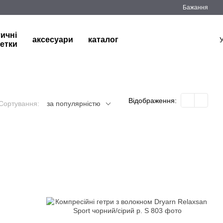
Бажання
тичні
аксесуари
каталог
етки
Відображення:
Сортування:
за популярністю