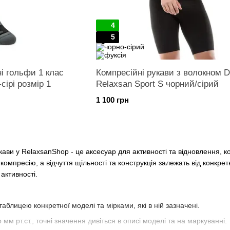
4
5
і гольфи 1 клас
Компресійні рукави з волокном D
Relaxsan Sport чорно-сірі розмір 1
Relaxsan Sport S чорний/сірий
1 100 грн
ави у RelaxsanShop - це аксесуар для активності та відновлення, ко
мпресію, а відчуття щільності та конструкція залежать від конкретн
активності.
таблицею конкретної моделі та мірками, які в ній зазначені.
 мм рт.ст., точні значення дивіться в описі моделі та на маркуванні.