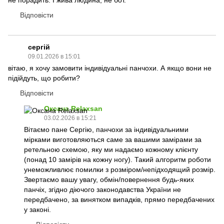
не порадить. І жива людина, не бот.
Відповісти
сергій
09.01.2026 в 15:01
вітаю, я хочу замовити індивідуальні панчохи. А якщо вони не
підійдуть, що робити?
Відповісти
Оксана Relaxsan
03.02.2026 в 15:21
Вітаємо пане Сергію, панчохи за індивідуальними
мірками виготовляються саме за вашими замірами за
ретельною схемою, яку ми надаємо кожному клієнту
(понад 10 замірів на кожну ногу). Такий алгоритм роботи
унеможливлює помилки з розміром/непідходящий розмір.
Звертаємо вашу увагу, обмін/повернення будь-яких
панчіх, згідно діючого законодавства України не
передбачено, за винятком випадків, прямо передбачених
у законі.