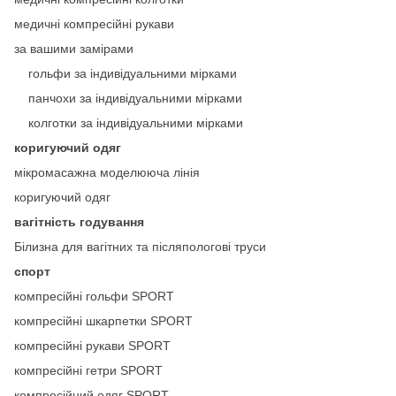
медичні компресійні рукави
за вашими замірами
гольфи за індивідуальними мірками
панчохи за індивідуальними мірками
колготки за індивідуальними мірками
коригуючий одяг
мікромасажна моделююча лінія
коригуючий одяг
вагітність годування
Білизна для вагітних та післяпологові труси
спорт
компресійні гольфи SPORT
компресійні шкарпетки SPORT
компресійні рукави SPORT
компресійні гетри SPORT
компресійний одяг SPORT