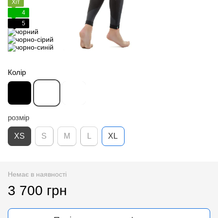
Хіт
4
5
Колір
розмір
XS
S
M
L
XL
Немає в наявності
3 700 грн