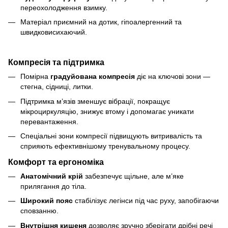
переохолодження взимку.
Матеріал приємний на дотик, гіпоалергенний та
швидковисихаючий.
Компресія та підтримка
Помірна
градуйована компресія
діє на ключові зони —
стегна, сідниці, литки.
Підтримка м’язів зменшує вібрації, покращує
мікроциркуляцію, знижує втому і допомагає уникати
перевантаження.
Спеціальні зони компресії підвищують витривалість та
сприяють ефективнішому тренувальному процесу.
Комфорт та ергономіка
Анатомічний крій
забезпечує щільне, але м’яке
прилягання до тіла.
Широкий пояс
стабілізує легінси під час руху, запобігаючи
сповзанню.
Внутрішня кишеня
дозволяє зручно зберігати дрібні речі