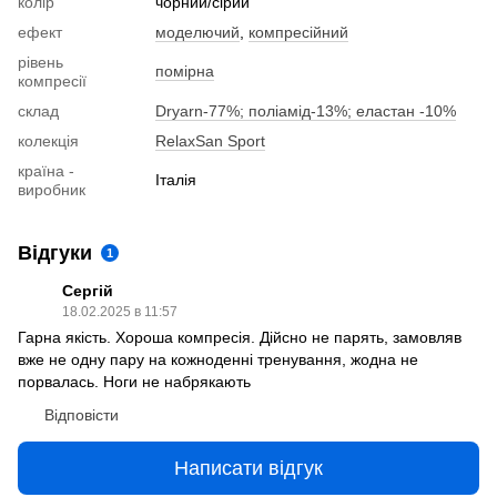
колір
чорний/сірий
ефект
моделючий
,
компресійний
рівень
помірна
компресії
склад
Dryarn-77%; поліамід-13%; еластан -10%
колекція
RelaxSan Sport
країна -
Італія
виробник
Відгуки
1
Сергій
18.02.2025 в 11:57
Гарна якість. Хороша компресія. Дійсно не парять, замовляв
вже не одну пару на кожноденні тренування, жодна не
порвалась. Ноги не набрякають
Відповісти
Написати відгук