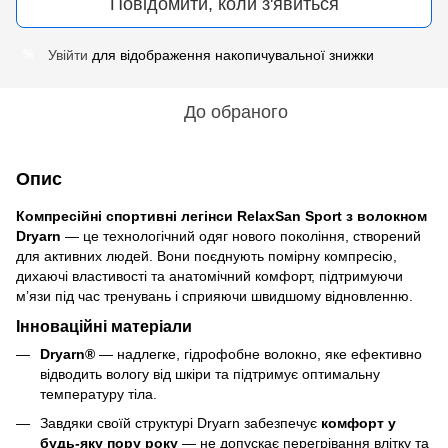
Повідомити, коли з'явиться
Увійти
для відображення накопичувальної знижки
%
До обраного
Опис
Компресійні спортивні легінси RelaxSan Sport з волокном
Dryarn
— це технологічний одяг нового покоління, створений
для активних людей. Вони поєднують помірну компресію,
дихаючі властивості та анатомічний комфорт, підтримуючи
м’язи під час тренувань і сприяючи швидшому відновленню.
Інноваційні матеріали
Dryarn®
— надлегке, гідрофобне волокно, яке ефективно
відводить вологу від шкіри та підтримує оптимальну
температуру тіла.
Завдяки своїй структурі Dryarn забезпечує
комфорт у
будь-яку пору року
— не допускає перегрівання влітку та