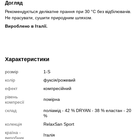
Догляд
Рекомендується делікатне прання при 30 °C без відбілювачів.
Не прасувати, сушити природним шляхом.
Вироблено в Італії.
Характеристики
розмір
1-S
колір
фуксія/рожевий
ефект
компресійний
рівень
помірна
компресії
склад
поліамід - 42 % DRYAN - 38 % еластан - 20
%
колекція
RelaxSan Sport
країна -
Італія
виробник