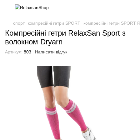
спорт
компресійні гетри SPORT
компресійні гетри SPORT R
Компресійні гетри RelaxSan Sport з
волокном Dryarn
Артикул:
803
Написати відгук