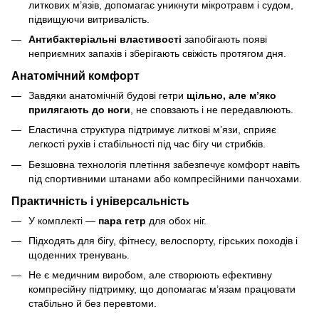
литкових м’язів, допомагає уникнути мікротравм і судом,
підвищуючи витривалість.
Антибактеріальні властивості
запобігають появі
неприємних запахів і зберігають свіжість протягом дня.
Анатомічний комфорт
Завдяки анатомічній будові гетри
щільно, але м’яко
прилягають до ноги
, не сповзають і не передавлюють.
Еластична структура підтримує литкові м’язи, сприяє
легкості рухів і стабільності під час бігу чи стрибків.
Безшовна технологія плетіння забезпечує комфорт навіть
під спортивними штанами або компресійними панчохами.
Практичність і універсальність
У комплекті —
пара гетр
для обох ніг.
Підходять для бігу, фітнесу, велоспорту, гірських походів і
щоденних тренувань.
Не є медичним виробом, але створюють ефективну
компресійну підтримку, що допомагає м’язам працювати
стабільно й без перевтоми.