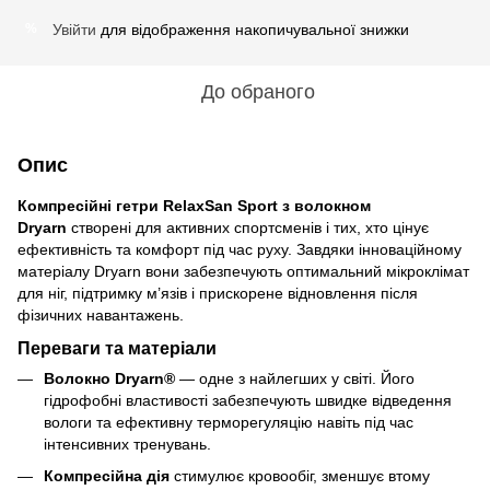
Увійти
для відображення накопичувальної знижки
%
До обраного
Опис
Компресійні гетри RelaxSan Sport з волокном
Dryarn
створені для активних спортсменів і тих, хто цінує
ефективність та комфорт під час руху. Завдяки інноваційному
матеріалу Dryarn вони забезпечують оптимальний мікроклімат
для ніг, підтримку м’язів і прискорене відновлення після
фізичних навантажень.
Переваги та матеріали
Волокно Dryarn®
— одне з найлегших у світі. Його
гідрофобні властивості забезпечують швидке відведення
вологи та ефективну терморегуляцію навіть під час
інтенсивних тренувань.
Компресійна дія
стимулює кровообіг, зменшує втому