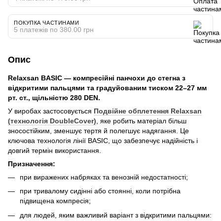
ПОКУПКА ЧАСТИНАМИ
5 платежів по 380.00 грн
Опис
Relaxsan BASIC — компресійні панчохи до стегна з
відкритими пальцями та градуйованим тиском 22–27 мм
рт. ст., щільністю 280 DEN.
У виробах застосовується
Подвійне обплетення Relaxsan
(технологія DoubleCover)
, яке робить матеріал більш
зносостійким, зменшує тертя й полегшує надягання. Це
ключова технологія лінії BASIC, що забезпечує надійність і
довгий термін використання.
Призначення:
при виражених набряках та венозній недостатності;
при тривалому сидінні або стоянні, коли потрібна
підвищена компресія;
для людей, яким важливий варіант з відкритими пальцями: