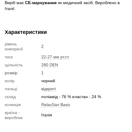
Виріб має
CE-маркування
як медичний засіб. Вироблено в
Італії.
Характеристики
рівень
2
компресії
тиск
22-27 мм рт.ст.
щільність
280 DEN
розмір
1
колір
чорний
пальці
відкриті
склад
поліамід - 76 % еластан - 24 %
колекція
RelaxSan Basic
країна -
Італія
виробник