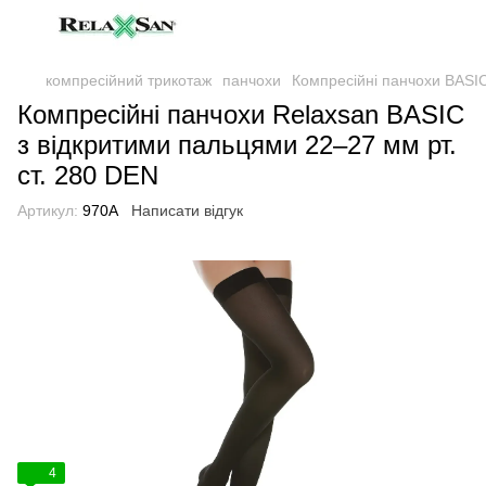
компресійний трикотаж
панчохи
Компресійні панчохи BASIC
Компресійні панчохи Relaxsan BASIC
з відкритими пальцями 22–27 мм рт.
ст. 280 DEN
Артикул:
970A
Написати відгук
4