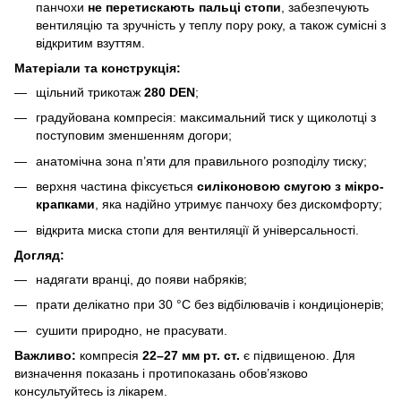
панчохи
не перетискають пальці стопи
, забезпечують
вентиляцію та зручність у теплу пору року, а також сумісні з
відкритим взуттям.
Матеріали та конструкція:
щільний трикотаж
280 DEN
;
градуйована компресія: максимальний тиск у щиколотці з
поступовим зменшенням догори;
анатомічна зона п’яти для правильного розподілу тиску;
верхня частина фіксується
силіконовою смугою з мікро-
крапками
, яка надійно утримує панчоху без дискомфорту;
відкрита миска стопи для вентиляції й універсальності.
Догляд:
надягати вранці, до появи набряків;
прати делікатно при 30 °C без відбілювачів і кондиціонерів;
сушити природно, не прасувати.
Важливо:
компресія
22–27 мм рт. ст.
є підвищеною. Для
визначення показань і протипоказань обов’язково
консультуйтесь із лікарем.