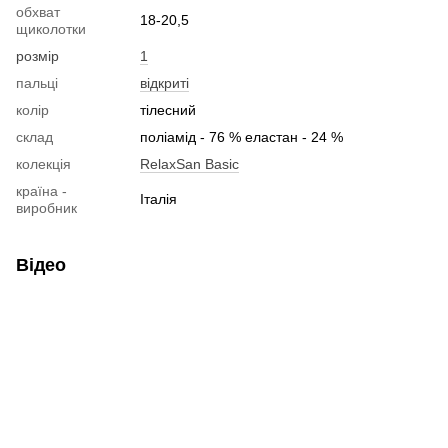
обхват
18-20,5
щиколотки
розмір
1
пальці
відкриті
колір
тілесний
склад
поліамід - 76 % еластан - 24 %
колекція
RelaxSan Basic
країна -
Італія
виробник
Відео