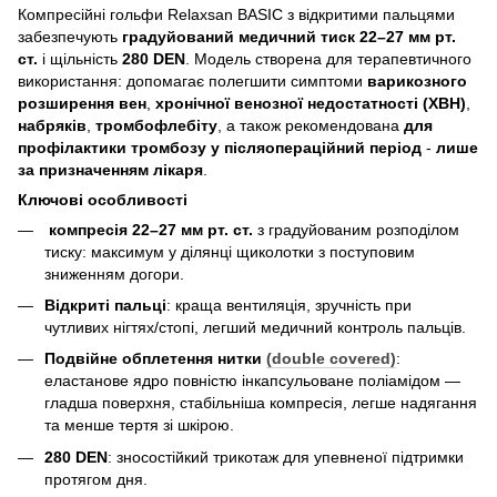
Компресійні гольфи Relaxsan BASIC з відкритими пальцями
забезпечують
градуйований медичний тиск 22–27 мм рт.
ст.
і щільність
280 DEN
. Модель створена для терапевтичного
використання: допомагає полегшити симптоми
варикозного
розширення вен
,
хронічної венозної недостатності (ХВН)
,
набряків
,
тромбофлебіту
, а також рекомендована
для
профілактики тромбозу у післяопераційний період
-
лише
за призначенням лікаря
.
Ключові особливості
компресія 22–27 мм рт. ст.
з градуйованим розподілом
тиску: максимум у ділянці щиколотки з поступовим
зниженням догори.
Відкриті пальці
: краща вентиляція, зручність при
чутливих нігтях/стопі, легший медичний контроль пальців.
Подвійне обплетення нитки
(double covered)
:
еластанове ядро повністю інкапсульоване поліамідом —
гладша поверхня, стабільніша компресія, легше надягання
та менше тертя зі шкірою.
280 DEN
: зносостійкий трикотаж для упевненої підтримки
протягом дня.