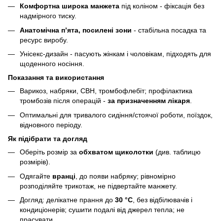
Комфортна широка манжета
під коліном - фіксація без
надмірного тиску.
Анатомічна п’ята, посилені зони
- стабільна посадка та
ресурс виробу.
Унісекс-дизайн - пасують жінкам і чоловікам, підходять для
щоденного носіння.
Показання та використання
Варикоз, набряки, СВН, тромбофлебіт; профілактика
тромбозів після операцій -
за призначенням лікаря
.
Оптимальні для тривалого сидіння/стоячої роботи, поїздок,
відновного періоду.
Як підібрати та догляд
Оберіть розмір за
обхватом щиколотки
(див. таблицю
розмірів).
Одягайте
вранці
, до появи набряку; рівномірно
розподіляйте трикотаж, не підвертайте манжету.
Догляд: делікатне прання до
30 °C
, без відбілювачів і
кондиціонерів; сушити подалі від джерел тепла; не
прасувати.