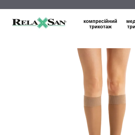
Перейти до основного контенту
компресійний
ме
трикотаж
тр