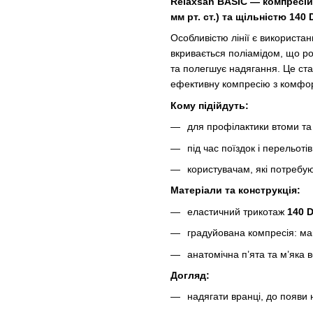
Relaxsan BASIC — компресій
мм рт. ст.) та щільністю 140 
Особливістю лінії є використа
вкривається поліамідом, що ро
та полегшує надягання. Це ста
ефективну компресію з комфор
Кому підійдуть:
для профілактики втоми та 
під час поїздок і перельотів
користувачам, які потребу
Матеріали та конструкція:
еластичний трикотаж
140 
градуйована компресія: ма
анатомічна п’ята та м’яка 
Догляд:
надягати вранці, до появи 