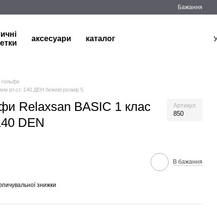
Бажання
тичні
аксесуари
каталог
етки
гольфи
мм рт.ст. 140 ДЕН бежеві розмір 5
ьфи Relaxsan BASIC 1 клас
Артикул
850
 140 DEN
В бажання
опичувальної знижки