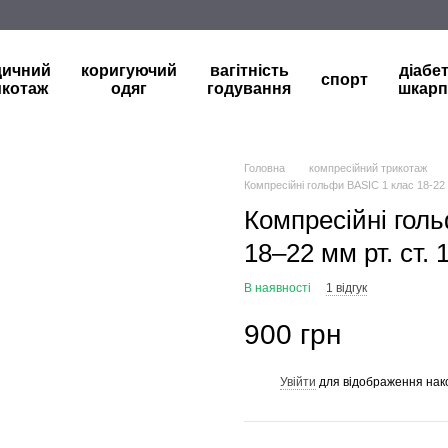
дичний
коригуючий
вагітність
діабе
спорт
икотаж
одяг
годування
шкарп
Головна
компресійний трикотаж
Компресійні гольфи BASIC 1 клас 18-22 
Компресійні гол
18–22 мм рт. ст.
В наявності
1 відгук
900 грн
Увійти
для відображення нак
%