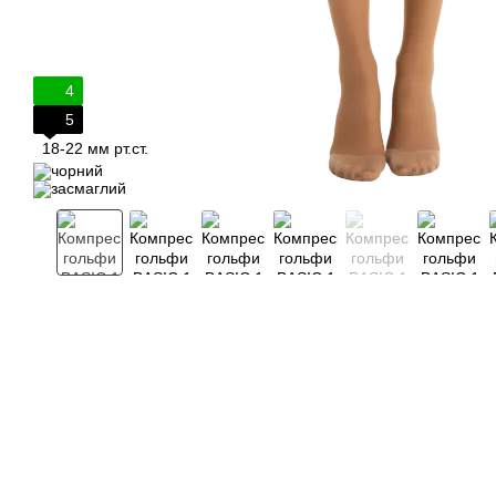
4
5
18-22 мм рт.ст.