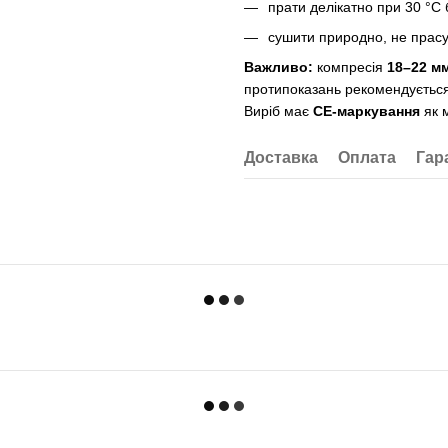
прати делікатно при 30 °C б
сушити природно, не прасу
Важливо:
компресія
18–22 мм
протипоказань рекомендується 
Виріб має
CE-маркування
як м
Доставка
Оплата
Гар