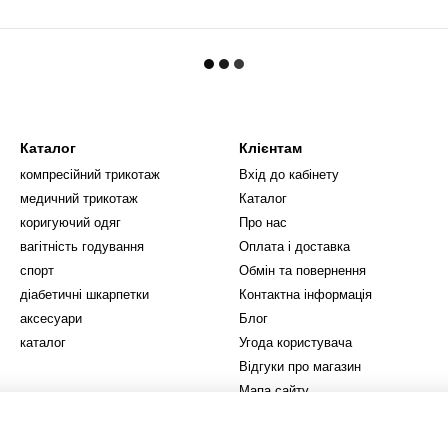
Каталог
Клієнтам
компресійний трикотаж
Вхід до кабінету
медичний трикотаж
Каталог
коригуючий одяг
Про нас
вагітність годування
Оплата і доставка
спорт
Обмін та повернення
діабетичні шкарпетки
Контактна інформація
аксесуари
Блог
каталог
Угода користувача
Відгуки про магазин
Мапа сайту
Ми в соцмережах