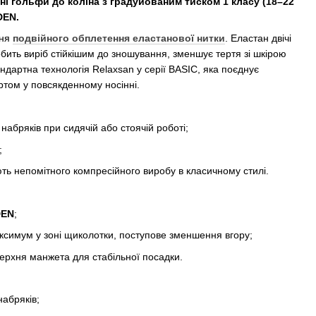
ні гольфи до коліна з градуйованим тиском 1 класу (18–22
DEN.
ння
подвійного обплетення еластанової нитки
. Еластан двічі
бить виріб стійкішим до зношування, зменшує тертя зі шкірою
ндартна технологія Relaxsan у серії BASIC, яка поєднує
том у повсякденному носінні.
набряків при сидячій або стоячій роботі;
;
ють непомітного компресійного виробу в класичному стилі.
DEN
;
ксимум у зоні щиколотки, поступове зменшення вгору;
верхня манжета для стабільної посадки.
набряків;