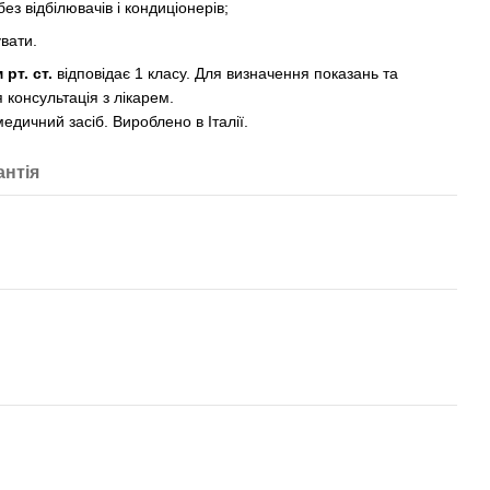
ез відбілювачів і кондиціонерів;
вати.
 рт. ст.
відповідає 1 класу. Для визначення показань та
консультація з лікарем.
едичний засіб. Вироблено в Італії.
антія