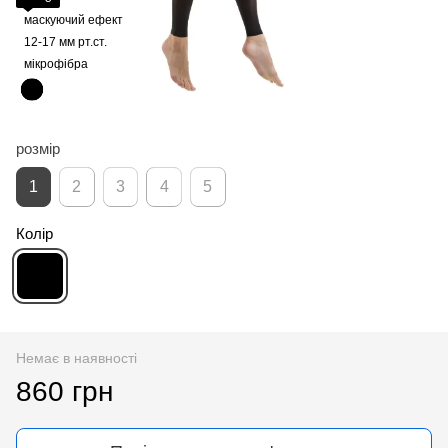
маскуючий ефект
12-17 мм рт.ст.
мікрофібра
розмір
1
2
3
4
5
Колір
Немає в наявності
860 грн