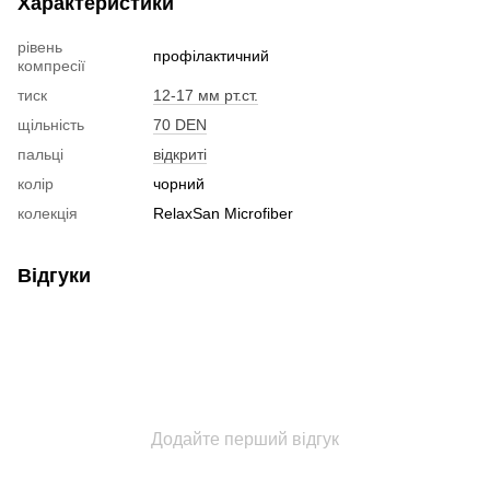
Характеристики
рівень
профілактичний
компресії
тиск
12-17 мм рт.ст.
щільність
70 DEN
пальці
відкриті
колір
чорний
колекція
RelaxSan Microfiber
Відгуки
Додайте перший відгук