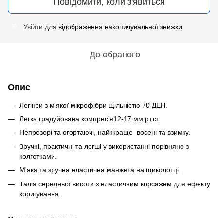
Повідомити, коли з'явиться
Увійти
для відображення накопичувальної знижки
%
До обраного
Опис
Легінси з м'якої мікрофібри щільністю 70 ДЕН.
Легка градуйована компресія12-17 мм рт.ст.
Непрозорі та огортаючі, найккраще восені та взимку.
Зручні, практичні та легші у використанні порівняно з
колготками.
М'яка та зручна еластична манжета на щиколотці.
Талія середньої висоти з еластичним корсажем для ефекту
коригування.