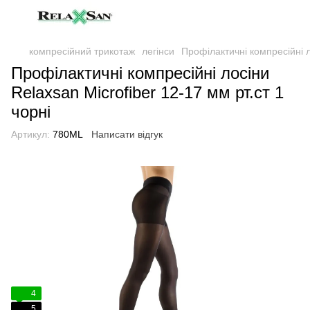
компресійний трикотаж
легінси
Профілактичні компресійні л
Профілактичні компресійні лосіни
Relaxsan Microfiber 12-17 мм рт.ст 1
чорні
Артикул:
780ML
Написати відгук
4
5