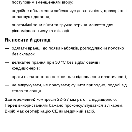
поступовим зменшенням вгору;
подвійне обплетення забезпечує довговічність, прозорість і
полегшує одягання;
анатомічні зони п’яти та зручна верхня манжета для
рівномірного тиску та фіксації.
Як носити й догляд
одягати вранці, до появи набряків, розподіляючи полотно
без складок;
делікатне прання при 30 °C без відбілювачів і
кондиціонерів;
прати після кожного носіння для відновлення еластичності;
не викручувати, не прасувати; сушити природно, подалі від
тепла та сонця.
Застереження:
компресія 22–27 мм рт. ст. є підвищеною.
Перед використанням бажано проконсультуватися з лікарем.
Виріб має сертифікацію CE як медичний засіб.