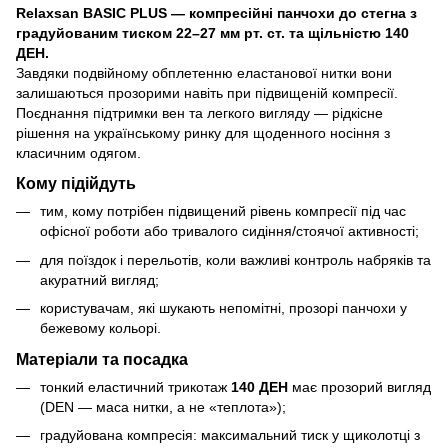
Relaxsan BASIC PLUS — компресійні панчохи до стегна з
градуйованим тиском 22–27 мм рт. ст. та щільністю 140
ДЕН.
Завдяки подвійному обплетенню еластанової нитки вони
залишаються прозорими навіть при підвищеній компресії.
Поєднання підтримки вен та легкого вигляду — рідкісне
рішення на українському ринку для щоденного носіння з
класичним одягом.
Кому підійдуть
тим, кому потрібен підвищений рівень компресії під час
офісної роботи або тривалого сидіння/стоячої активності;
для поїздок і перельотів, коли важливі контроль набряків та
акуратний вигляд;
користувачам, які шукають непомітні, прозорі панчохи у
бежевому кольорі.
Матеріали та посадка
тонкий еластичний трикотаж
140 ДЕН
має прозорий вигляд
(DEN — маса нитки, а не «теплота»);
градуйована компресія: максимальний тиск у щиколотці з