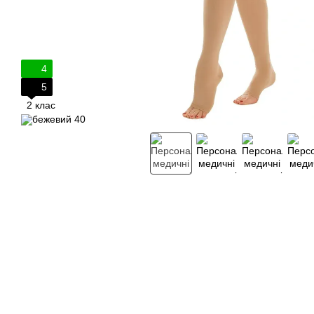
4
5
2 клас