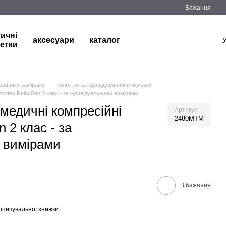
Бажання
тичні
аксесуари
каталог
етки
 вашими замірами
колготки за індивідуальними мірками
лготки RelaxSan 2 клас - за індивідуальними вимірами
медичні компресійні
Артикул
2480MTM
 2 клас - за
 вимірами
В бажання
опичувальної знижки