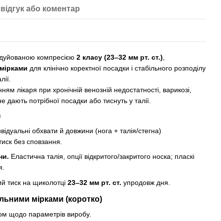
відгук або коментар
градуйованою компресією
2 класу (23–32 мм рт. ст.)
,
мірками
для клінічно коректної посадки і стабільного розподілу
лії.
ям лікаря при хронічній венозній недостатності, варикозі,
не дають потрібної посадки або тиснуть у талії.
є
відуальні обхвати й довжини (нога + талія/стегна)
тиск без сповзання.
ни.
Еластична талія, опції відкритого/закритого носка; пласкі
я.
й тиск на щиколотці
23–32 мм рт. ст.
упродовж дня.
альними мірками (коротко)
м щодо параметрів виробу.