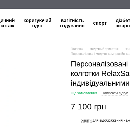
дичний
коригуючий
вагітність
діабе
спорт
икотаж
одяг
годування
шкарп
Головна
медичний трикотаж
за
Персоналізовані медичні компресійні ко
Персоналізовані 
колготки RelaxSan
індивідуальними
Під замовлення
Написати відгук
7 100 грн
Увійти
для відображення нак
%