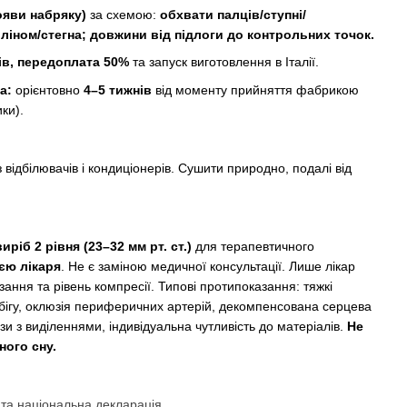
ояви набряку)
за схемою:
обхвати палців/ступні/
ліном/стегна; довжини від підлоги до контрольних точок.
ів, передоплата 50%
та запуск виготовлення в Італії.
а:
орієнтовно
4–5 тижнів
від моменту прийняття фабрикою
ики).
з відбілювачів і кондиціонерів. Сушити природно, подалі від
іб 2 рівня (23–32 мм рт. ст.)
для терапевтичного
єю лікаря
. Не є заміною медичної консультації. Лише лікар
ання та рівень компресії. Типові протипоказання: тяжкі
бігу, оклюзія периферичних артерій, декомпенсована серцева
зи з виділеннями, індивідуальна чутливість до матеріалів.
Не
ного сну.
та національна декларація.