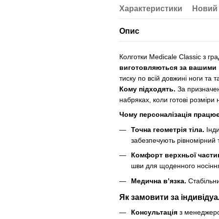
Характеристики
Новий 
Опис
Колготки Medicale Classic з 
виготовляються за вашими 
тиску по всій довжині ноги та та
Кому підходять.
За призначенн
набряках, коли готові розміри 
Чому персоналізація працю
Точна геометрія тіла.
Інди
забезпечують рівномірний 
Комфорт верхньої части
шви для щоденного носінн
Медична в’язка.
Стабільни
Як замовити за індивіду
Консультація
з менеджеро