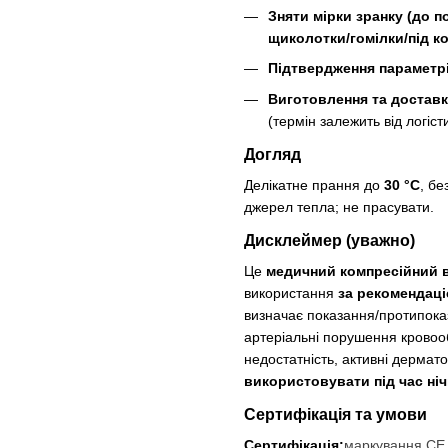
Зняти мірки зранку (до п
щиколотки/гомілки/під ко
Підтвердження параметр
Виготовлення та доставк
(термін залежить від логіст
Догляд
Делікатне прання до
30 °C
, бе
джерел тепла; не прасувати.
Дисклеймер (уважно)
Це
медичний компресійний вир
використання
за рекомендаці
визначає показання/протипоказ
артеріальні порушення кровоо
недостатність, активні дермато
використовувати під час ніч
Сертифікація та умови
Сертифікація:
маркування CE 