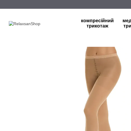
Перейти до основного контенту
компресійний
ме
трикотаж
тр