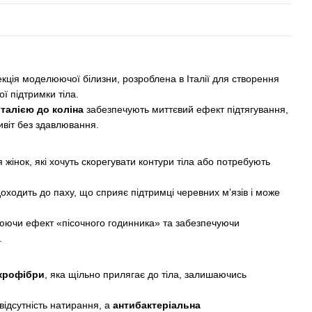
кція моделюючої білизни, розроблена в Італії для створення
ї підтримки тіла.
талією до коліна
забезпечують миттєвий ефект підтягування,
ивіт без здавлювання.
 жінок, які хочуть скорегувати контури тіла або потребують
ходить до паху, що сприяє підтримці черевних м’язів і може
юючи ефект «пісочного годинника» та забезпечуючи
.
крофібри
, яка щільно прилягає до тіла, залишаючись
відсутність натирання, а
антибактеріальна