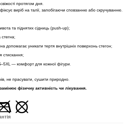
свіжості протягом дня.
фіксує виріб на талії, запобігаючи сповзанню або скручуванню.
вота та піднятих сідниць (push-up);
 стегна;
на допомагає уникати тертя внутрішніх поверхонь стегон;
тя стискання;
S–5XL — комфорт для кожної фігури.
чів, не прасувати, сушити природно.
амінює фізичну активність чи лікування.
антія