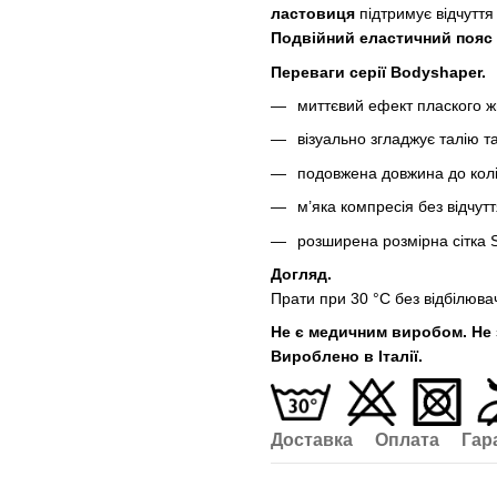
ластовиця
підтримує відчуття 
Подвійний еластичний пояс
Переваги серії Bodyshaper.
миттєвий ефект плаского жи
візуально згладжує талію та
подовжена довжина до колі
м’яка компресія без відчут
розширена розмірна сітка 
Догляд.
Прати при 30 °C без відбілюва
Не є медичним виробом. Не з
Вироблено в Італії.
Доставка
Оплата
Гар