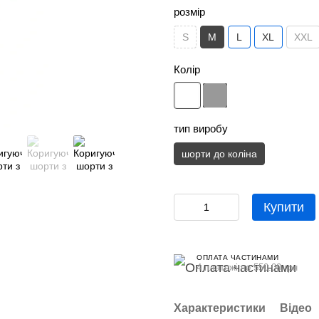
розмір
M
S
L
XL
XXL
Колір
тип виробу
шорти до коліна
Купити
ОПЛАТА ЧАСТИНАМИ
4 платежі по 550.00 грн
Характеристики
Відео