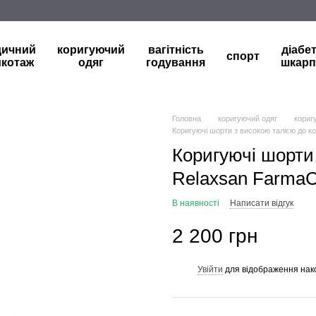
дичний
коригуючий
вагітність
діабе
спорт
икотаж
одяг
годування
шкарп
Головна
коригуючий одяг
кориг
Коригуючі шорти з високою талією до ко
Коригуючі шорти 
Relaxsan FarmaC
В наявності
Написати відгук
2 200 грн
Увійти
для відображення нак
%