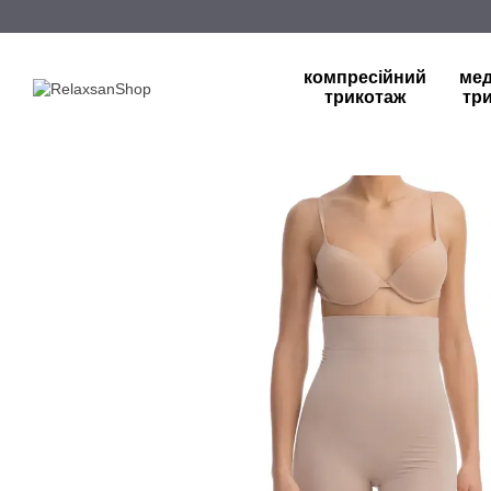
Перейти до основного контенту
компресійний
ме
трикотаж
тр