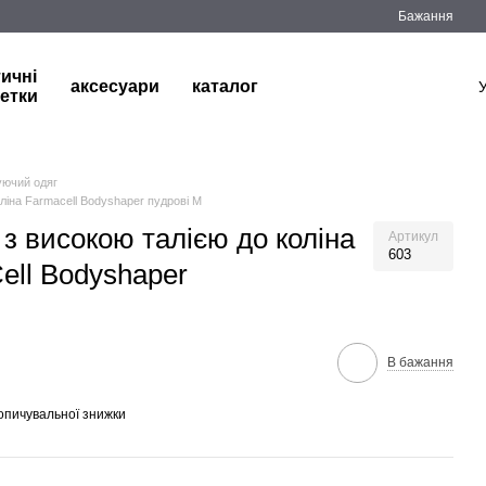
Бажання
тичні
аксесуари
каталог
етки
уючий одяг
ліна Farmacell Bodyshaper пудрові M
з високою талією до коліна
Артикул
603
ell Bodyshaper
В бажання
опичувальної знижки