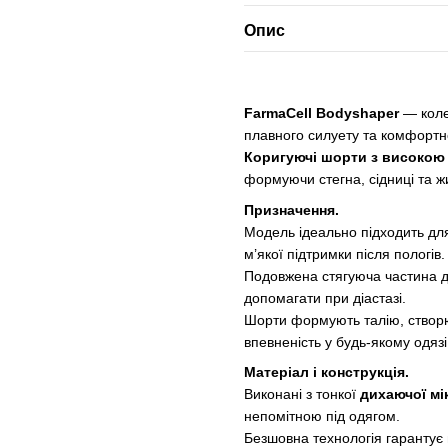
Опис
FarmaCell Bodyshaper
— коле
плавного силуету та комфортно
Коригуючі шорти з високою 
формуючи стегна, сідниці та ж
Призначення.
Модель ідеально підходить для
м’якої підтримки після пологів.
Подовжена стягуюча частина до
допомагати при діастазі.
Шорти формують талію, створ
впевненість у будь-якому одязі
Матеріал і конструкція.
Виконані з тонкої
дихаючої мі
непомітною під одягом.
Безшовна технологія гарантує 