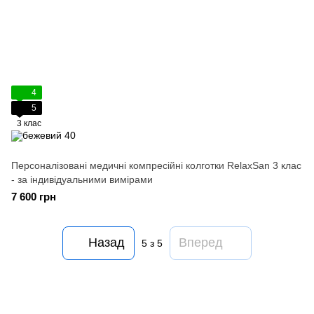
4
5
3 клас
Персоналізовані медичні компресійні колготки RelaxSan 3 клас
- за індивідуальними вимірами
7 600 грн
Назад
Вперед
5
з 5