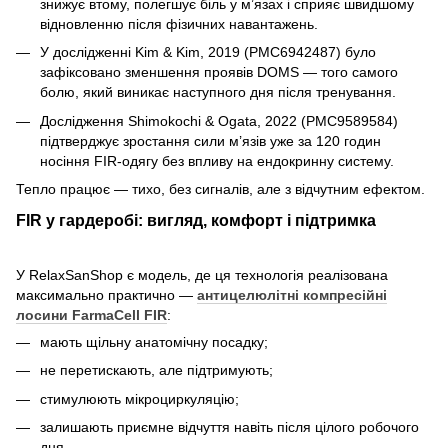
знижує втому, полегшує біль у м’язах і сприяє швидшому
відновленню після фізичних навантажень.
У дослідженні Kim & Kim, 2019 (PMC6942487) було
зафіксовано зменшення проявів DOMS — того самого
болю, який виникає наступного дня після тренування.
Дослідження Shimokochi & Ogata, 2022 (PMC9589584)
підтверджує зростання сили м’язів уже за 120 годин
носіння FIR-одягу без впливу на ендокринну систему.
Тепло працює — тихо, без сигналів, але з відчутним ефектом.
FIR у гардеробі: вигляд, комфорт і підтримка
У RelaxSanShop є модель, де ця технологія реалізована
максимально практично —
антицелюлітні компресійні
лосини FarmaCell FIR
:
мають щільну анатомічну посадку;
не перетискають, але підтримують;
стимулюють мікроциркуляцію;
залишають приємне відчуття навіть після цілого робочого
дня.