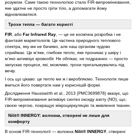
розумом. Саме такою технологією стало FIR‑випромінювання,
яке здатне не просто гріти тіло, а допомагати йому
відновлюватися.
Трохи тепла — багато користі
FIR
, або
Far Infrared Ray
, — це не космічна розробка і не
фантазія маркетологів. Це частина природного теплового
спектра, яку ми не бачимо, але наш організм чудово
сприймає. Це м’яке, глибоке тепло, яке проникає у шкіру і
м’яко активізує кровообіг. Не обпікає, не подразнює — просто
запускає процеси, які, можливо, трохи пригальмувались під
вечір.
І ось що цікаво: це тепло ми ж і виробляємо. Технологія лише
вчиться його повертати нам у кориснішій формі.
Дослідження Hausswirth et al., 2013 (PMC3699878) вказує, що
FIR-випромінювання активізує синтез оксиду азоту (NO), що,
своєю чергою, покращує мікроциркуляцію та живлення тканин.
Nilit® INNERGY: волокна, створені не лише для
комфорту
В основі FIR-технології — волокна
Nilit® INNERGY
, створені