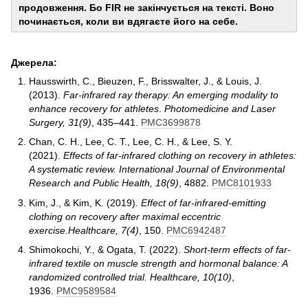
продовження. Бо FIR не закінчується на тексті. Воно
починається, коли ви вдягаєте його на себе.
Джерела:
Hausswirth, C., Bieuzen, F., Brisswalter, J., & Louis, J.
(2013).
Far-infrared ray therapy: An emerging modality to
enhance recovery for athletes
.
Photomedicine and Laser
Surgery, 31(9)
, 435–441.
PMC3699878
Chan, C. H., Lee, C. T., Lee, C. H., & Lee, S. Y.
(2021).
Effects of far-infrared clothing on recovery in athletes:
A systematic review.
International Journal of Environmental
Research and Public Health, 18(9)
, 4882.
PMC8101933
Kim, J., & Kim, K. (2019).
Effect of far-infrared-emitting
clothing on recovery after maximal eccentric
exercise.
Healthcare, 7(4)
, 150.
PMC6942487
Shimokochi, Y., & Ogata, T. (2022).
Short-term effects of far-
infrared textile on muscle strength and hormonal balance: A
randomized controlled trial.
Healthcare, 10(10)
,
1936.
PMC9589584