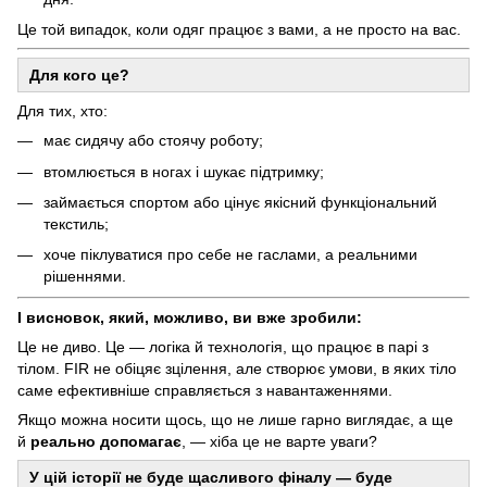
Це той випадок, коли одяг працює з вами, а не просто на вас.
Для кого це?
Для тих, хто:
має сидячу або стоячу роботу;
втомлюється в ногах і шукає підтримку;
займається спортом або цінує якісний функціональний
текстиль;
хоче піклуватися про себе не гаслами, а реальними
рішеннями.
І висновок, який, можливо, ви вже зробили:
Це не диво. Це — логіка й технологія, що працює в парі з
тілом. FIR не обіцяє зцілення, але створює умови, в яких тіло
саме ефективніше справляється з навантаженнями.
Якщо можна носити щось, що не лише гарно виглядає, а ще
й
реально допомагає
, — хіба це не варте уваги?
У цій історії не буде щасливого фіналу — буде