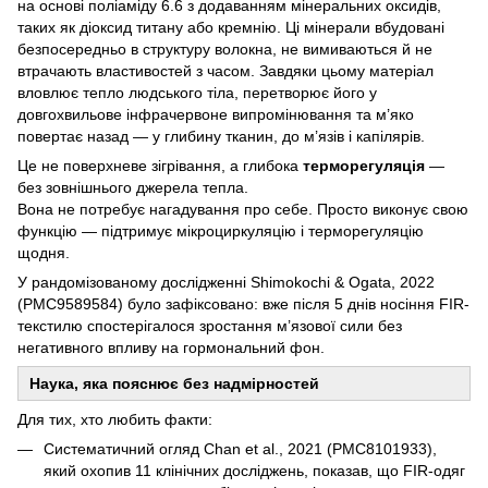
на основі поліаміду 6.6 з додаванням мінеральних оксидів,
таких як діоксид титану або кремнію. Ці мінерали вбудовані
безпосередньо в структуру волокна, не вимиваються й не
втрачають властивостей з часом. Завдяки цьому матеріал
вловлює тепло людського тіла, перетворює його у
довгохвильове інфрачервоне випромінювання та м’яко
повертає назад — у глибину тканин, до м’язів і капілярів.
Це не поверхневе зігрівання, а глибока
терморегуляція
—
без зовнішнього джерела тепла.
Вона не потребує нагадування про себе. Просто виконує свою
функцію — підтримує мікроциркуляцію і терморегуляцію
щодня.
У рандомізованому дослідженні Shimokochi & Ogata, 2022
(PMC9589584) було зафіксовано: вже після 5 днів носіння FIR-
текстилю спостерігалося зростання м’язової сили без
негативного впливу на гормональний фон.
Наука, яка пояснює без надмірностей
Для тих, хто любить факти:
Систематичний огляд Chan et al., 2021 (PMC8101933),
який охопив 11 клінічних досліджень, показав, що FIR-одяг