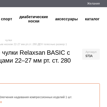
Желания
диабетические
спорт
аксессуары
каталог
носки
чулки
м носком 22-27 мм рт.ст. 280 ДЕН телесные размер 1
чулки Relaxsan BASIC с
Артикул
970A
ами 22–27 мм рт. ст. 280
блегчения надевания компрессионных изделий 1 шт.
но