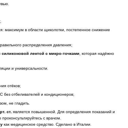
увью.
;
я: максимум в области щиколотки, постепенное снижение
правильного распределения давления;
я
силиконовой лентой с микро-точками
, которая надёжно
ляции и универсальности.
ния отёков;
°C без отбеливателей и кондиционеров;
ом, не гладить.
рт. ст.
является повышенной. Для определения показаний и
 проконсультируйтесь с врачом.
ку
как медицинское средство. Сделано в Италии.