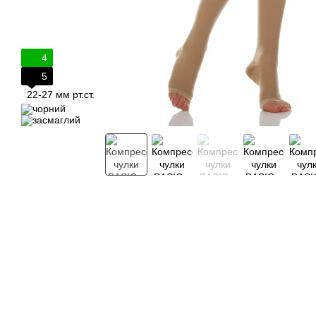
4
5
22-27 мм рт.ст.