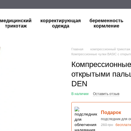
медицинский
корректирующая
беременность
трикотаж
одежда
кормление
Главная
компрессионный трикотаж
Компрессионные чулки BASIC с открыты
Компрессионные 
открытыми пальц
DEN
В наличии
Оставить отзыв
Подарок
подследник для о
260 грн
бесплат