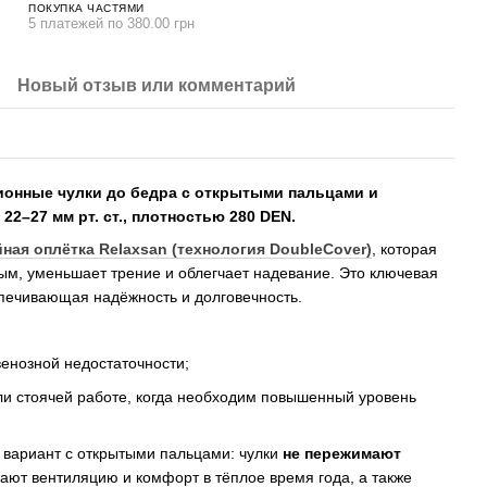
ПОКУПКА ЧАСТЯМИ
5 платежей по 380.00 грн
Новый отзыв или комментарий
ионные чулки до бедра с открытыми пальцами и
2–27 мм рт. ст., плотностью 280 DEN.
ная оплётка Relaxsan (технология DoubleCover)
, которая
ым, уменьшает трение и облегчает надевание. Это ключевая
спечивающая надёжность и долговечность.
венозной недостаточности;
ли стоячей работе, когда необходим повышенный уровень
 вариант с открытыми пальцами: чулки
не пережимают
вают вентиляцию и комфорт в тёплое время года, а также