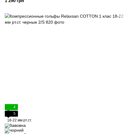
1 290 грн
4
5
18-22 мм рт.ст.