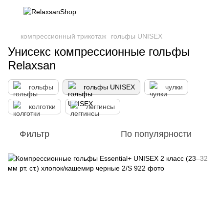
компрессионный трикотаж
гольфы UNISEX
Унисекс компрессионные гольфы
Relaxsan
гольфы
гольфы UNISEX
чулки
колготки
леггинсы
Фильтр
По популярности