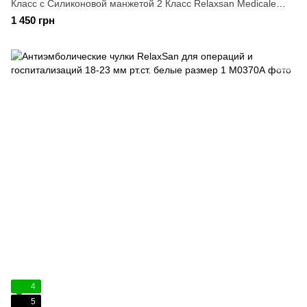
Класс с Силиконовой манжетой 2 Класс Relaxsan Medicale
Cotton 1-S р.
1 450 грн
4
5