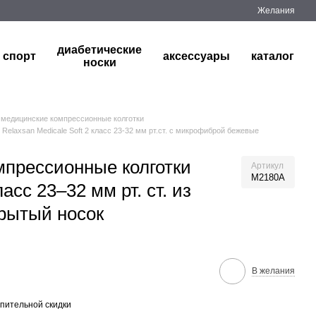
Желания
диабетические
спорт
аксессуары
каталог
носки
медицинские компрессионные колготки
elaxsan Medicale Soft 2 класс 23-32 мм рт.ст. с микрофиброй бежевые
прессионные колготки
Артикул
M2180A
ласс 23–32 мм рт. ст. из
рытый носок
В желания
пительной скидки