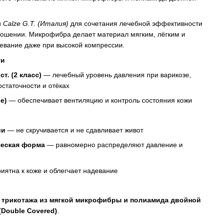
й
Calze G.T. (Италия)
для сочетания лечебной эффективности
ошении. Микрофибра делает материал мягким, лёгким и
девание даже при высокой компрессии.
ти
т. (2 класс)
— лечебный уровень давления при варикозе,
статочности и отёках
e)
— обеспечивает вентиляцию и контроль состояния кожи
ии
— не скручивается и не сдавливает живот
ческая форма
— равномерно распределяют давление и
иятна к коже и облегчает надевание
 трикотажа из мягкой микрофибры и полиамида двойной
(Double Covered)
.