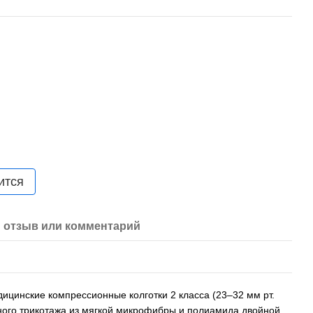
ится
 отзыв или комментарий
цинские компрессионные колготки 2 класса (23–32 мм рт.
ичного трикотажа из мягкой микрофибры и полиамида двойной