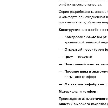
оплётки высокого качества.
Серия разработана компание
и комфорта при ежедневном н
приятным к телу, облегчая на
Конструктивные особеннос
Компрессия 23–32 мм рт. с
хронической венозной недо
Открытый носок (open to
Цвет
— бежевый
Эластичный пояс на тал
Плоские швы и анатоми
повышают комфорт
Мягкая микрофибра
— пр
Материалы и комфорт
Производятся из
эластичного
оплётки высокого качества 