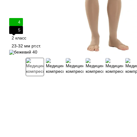
4
5
2 класс
23-32 мм рт.ст.