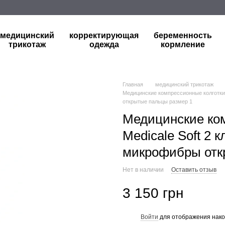
медицинский
корректирующая
беременность
трикотаж
одежда
кормление
Главная
медицинский трикотаж
Медицинские компрессионные колготки R
открытые пальцы размер 1
Медицинские ком
Medicale Soft 2 к
микрофибры отк
Нет в наличии
Оставить отзыв
3 150 грн
Войти
для отображения нако
%