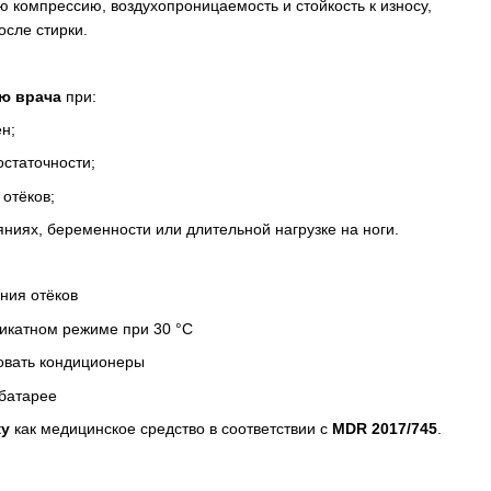
 компрессию, воздухопроницаемость и стойкость к износу,
осле стирки.
ию врача
при:
н;
остаточности;
отёков;
ниях, беременности или длительной нагрузке на ноги.
ния отёков
ликатном режиме при 30 °C
зовать кондиционеры
 батарее
ку
как медицинское средство в соответствии с
MDR 2017/745
.