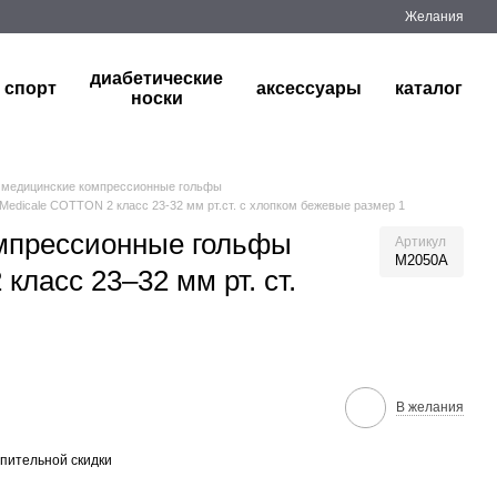
Желания
диабетические
спорт
аксессуары
каталог
носки
медицинские компрессионные гольфы
edicale COTTON 2 класс 23-32 мм рт.ст. с хлопком бежевые размер 1
мпрессионные гольфы
Артикул
M2050A
 класс 23–32 мм рт. ст.
В желания
пительной скидки