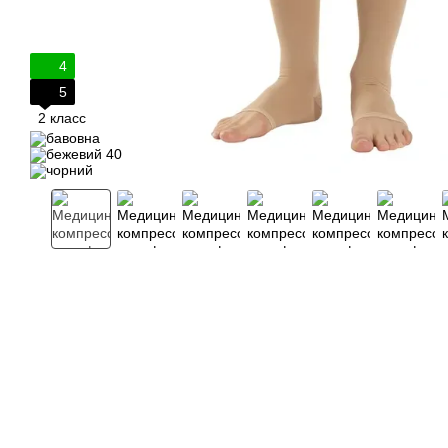
4
5
2 класс