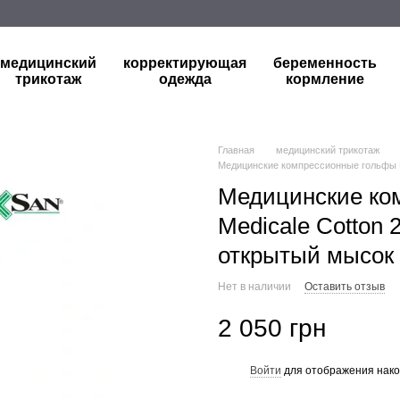
медицинский
корректирующая
беременность
трикотаж
одежда
кормление
Главная
медицинский трикотаж
Медицинские компрессионные гольфы M
Медицинские ко
Medicale Cotton 2
открытый мысок
Нет в наличии
Оставить отзыв
2 050 грн
Войти
для отображения нако
%