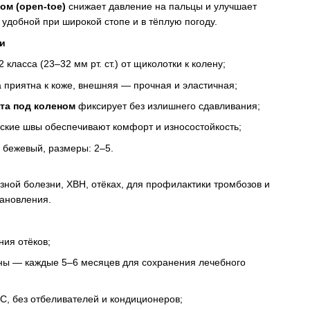
м (open-toe)
снижает давление на пальцы и улучшает
 удобной при широкой стопе и в тёплую погоду.
и
класса (23–32 мм рт. ст.) от щиколотки к колену;
а приятна к коже, внешняя — прочная и эластичная;
та под коленом
фиксирует без излишнего сдавливания;
оские швы обеспечивают комфорт и износостойкость;
 бежевый, размеры: 2–5.
зной болезни, ХВН, отёках, для профилактики тромбозов и
ановления.
ния отёков;
ны — каждые 5–6 месяцев для сохранения лечебного
°C, без отбеливателей и кондиционеров;