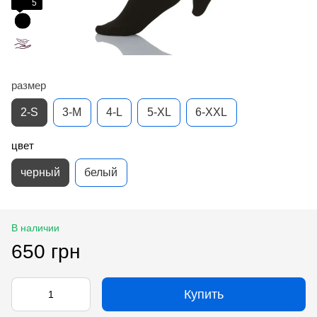
5
размер
2-S
3-M
4-L
5-XL
6-XXL
цвет
черный
белый
В наличии
650 грн
Купить