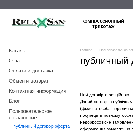
Перейти к основному контенту
компрессионный
трикотаж
Каталог
Главная
Пользовательское со
публичный 
О нас
Оплата и доставка
Обмен и возврат
Контактная информация
Цей договір є офіційною т
Блог
Даний договір є публічним
(фізична особа, юридичн
Пользовательское
покупець в повному обсяз
соглашение
недобросовісне замовлення
публичный договор-оферта
оформлення замовлення в 