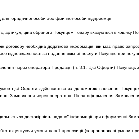
од для юридичної особи або фізичної-особи підприємця.
ть, артикул, ціна обраного Покупцем Товару вказуються в кошику По
рін договору необхідна додаткова інформація, він має право запроси
се відповідальності за надання якісної послуги Покупцю при покупц
ення через оператора Продавця (п. 3.1. Цієї Оферти) Покупець зоб
умов цієї Оферти здійснюється за допомогою внесення Покупцем
енні Замовлення через оператора.
Після оформлення Замовлення
дальність за достовірність наданої інформації при оформленні Зам
обто
акцептуючи умови даної пропозиції (запропоновані умови п