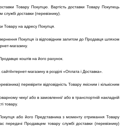
 доставки Товару Покупцю. Вартість доставки Товару Покупець
м службі доставки (перевізнику).
вки Товару на адресу Покупця.
 звернення Покупця із відповідним запитом до Продавця шляхом
рнет-магазину.
родавцю коштів на його рахунок.
 сайті
Інтернет-магазину
в розділі «Оплата і Доставка».
візника) перевірити відповідність Товару якісним і кількісним
оварному чеку/ або в замовленні/ або в транспортній накладній
ті товару.
 Покупця або його Представника з моменту отримання Товару
час передачі Продавцем товару службі доставки (перевізнику)