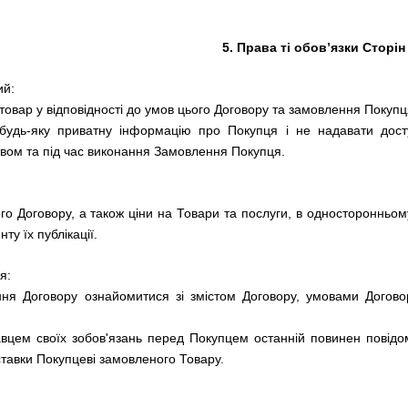
5. Права ті обов’язки Сторін
ий:
 товар у відповідності до умов цього Договору та замовлення Покупц
будь-яку приватну інформацію про Покупця і не надавати досту
вом та під час виконання Замовлення Покупця.
го Договору, а також ціни на Товари та послуги, в односторонньому
ту їх публікації.
я:
ня Договору ознайомитися зі змістом Договору, умовами Догово
вцем своїх зобов'язань перед Покупцем останній повинен повідом
ставки Покупцеві замовленого Товару.