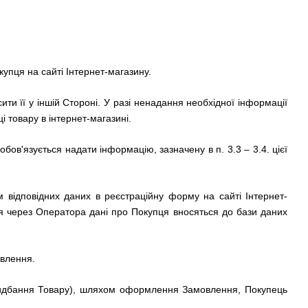
купця на сайті
Інтернет-магазину.
ти її у іншій Стороні.
У разі ненадання необхідної інформації
і товару в
інтернет-магазині.
ов'язується надати інформацію, зазначену в п. 3.3 – 3.4.
цієї
 відповідних даних в реєстраційну форму на сайті
Інтернет-
 через Оператора дані про Покупця вносяться до бази даних
овлення.
ридбання Товару), шляхом оформлення Замовлення, Покупець