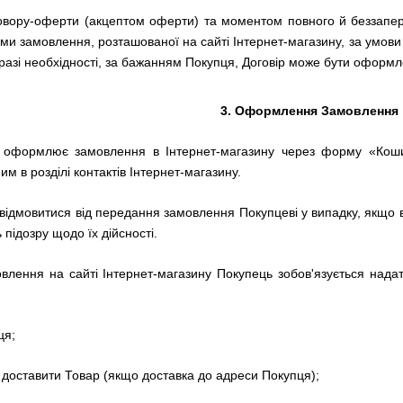
овору-оферти (акцептом оферти) та моментом повного й беззапе
и замовлення, розташованої на сайті Інтернет-магазину, за умов
 разі необхідності, за бажанням Покупця, Договір може бути оформ
3.
Оформлення Замовлення
о оформлює замовлення в Інтернет-магазину через форму «Ко
м в розділі контактів Інтернет-магазину.
відмовитися від передання замовлення Покупцеві у випадку, якщо 
підозру щодо їх дійсності.
влення на сайті
Інтернет-магазину
Покупець зобов'язується нада
ця;
д доставити Товар (якщо доставка до адреси Покупця);