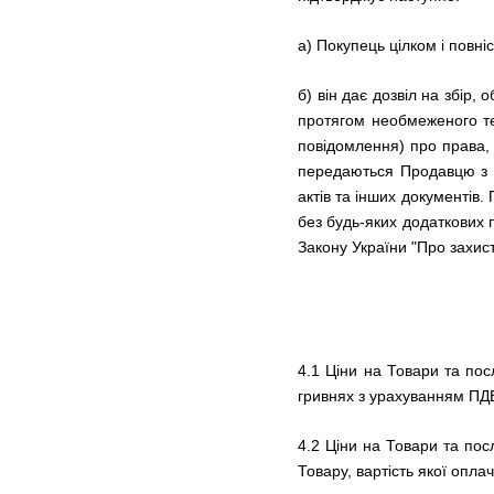
а) Покупець цілком і повні
б) він дає дозвіл на збір,
протягом необмеженого тер
повідомлення) про права, 
передаються Продавцю з м
актів та інших документів.
без будь-яких додаткових
Закону України "Про захис
4.1 Ціни на Товари та пос
гривнях з урахуванням ПД
4.2 Ціни на Товари та по
Товару, вартість якої опл