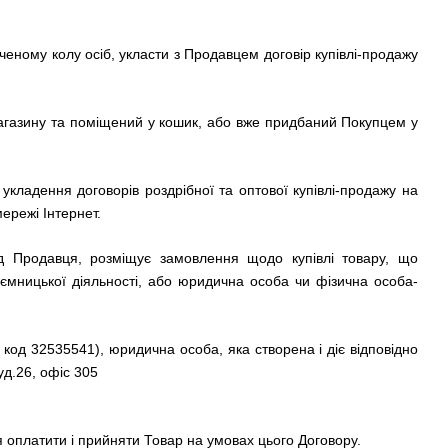
еному колу осіб, укласти з Продавцем договір купівлі-продажу
-магазину та поміщений у кошик, або вже придбаний Покупцем у
укладення договорів роздрібної та оптової купівлі-продажу на
ережі Інтернет.
ід Продавця, розміщує замовлення щодо купівлі товару, що
иємницької діяльності, або юридична особа чи фізична особа-
од 32535541), юридична особа, яка створена і діє відповідно
уд.26, офіс 305
я оплатити і прийняти Товар на умовах цього Договору.