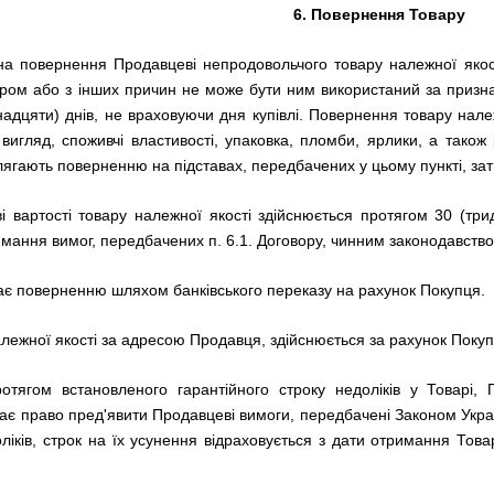
6. Повернення Товару
на повернення Продавцеві непродовольчого товару належної якос
ром або з інших причин не може бути ним використаний за призн
надцяти) днів, не враховуючи дня купівлі. Повернення товару нале
вигляд, споживчі властивості, упаковка, пломби, ярлики, а тако
длягають поверненню на підставах, передбачених у цьому пункті, зат
і вартості товару належної якості здійснюється протягом 30 (тр
ання вимог, передбачених п. 6.1. Договору, чинним законодавство
ягає поверненню шляхом банківського переказу на рахунок Покупця.
лежної якості за адресою Продавця, здійснюється за рахунок Поку
отягом встановленого гарантійного строку недоліків у Товарі,
ає право пред'явити Продавцеві вимоги, передбачені Законом Укра
ліків, строк на їх усунення відраховується з дати отримання То