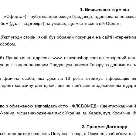
1.
Визначення термінів
 - «Оферта») - публічна пропозиція Продавця, адресована невизнач
ом (далі - «Договір») на умовах, що містяться в цій Оферті.
об'єкт угоди сторін, який був обраний покупцем на сайті Інтернет
пособом.
сайт Продавця за адресою www.
elaxsanshop.com.ua створений для 
купця із запропонованим Продавцем описом Товару за допомогою м
на фізична особа, яка досягла 18 років, отримує інформацію в
тернет-магазину для цілей, що не пов'язані зі здійсненням підпр
тво з обмеженою відповідальністю «ФЛЄБОМЕД» (ідентифікаційний к
країни, місцезнаходження якої: Україна, м. Харків, вул. Космічна, б
2.
Предмет Договору
ться передати у власність Покупцю Товар, а Покупець зобов’язуєтьс