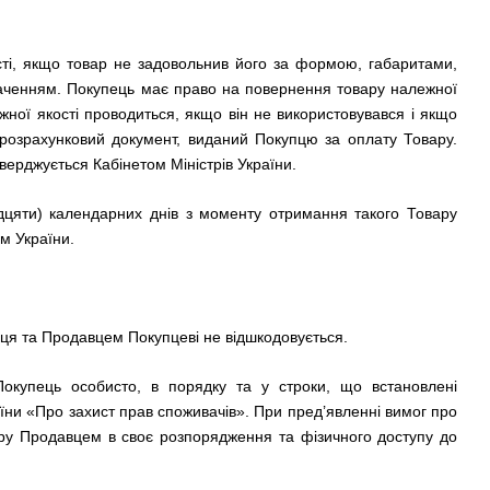
ті, якщо товар не задовольнив його за формою, габаритами,
аченням. Покупець має право на повернення товару належної
жної якості проводиться, якщо він не використовувався і якщо
ж розрахунковий документ, виданий Покупцю за оплату Товару.
верджується Кабінетом Міністрів України.
идцяти) календарних днів з моменту отримання такого Товару
м України.
пця та Продавцем Покупцеві не відшкодовується.
 Покупець особисто, в порядку та у строки, що встановлені
їни «Про захист прав споживачів». При пред’явленні вимог про
вару Продавцем в своє розпорядження та фізичного доступу до