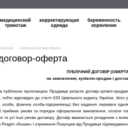
медицинский
корректирующая
беременность
трикотаж
одежда
кормление
глашение
публичный договор-оферта
договор-оферта
ПУБЛІЧНИЙ ДОГОВІР (ОФЕРТА
на замовлення, купівлю-продаж і доста
а публічною пропозицією Продавця укласти договір купівлі-продажу
, тобто відповідно до статті 633 Цивільного кодексу України, його 
а особа, фізична особа-підприємець) без надання переваги одн
і приймає умови та порядок оформлення замовлення, оплати товар
 та усі інші умови договору. Договір вважається укладеним з мом
Розділі «Кошик» і отримання Покупцем від Продавця підтвердженн