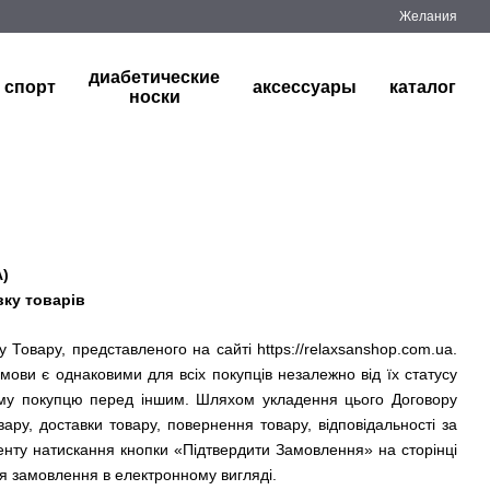
Желания
диабетические
спорт
аксессуары
каталог
носки
)
вку товарів
 Товару, представленого на сайті https://relaxsanshop.com.ua.
умови є однаковими для всіх покупців незалежно від їх статусу
ому покупцю перед іншим. Шляхом укладення цього Договору
у, доставки товару, повернення товару, відповідальності за
енту натискання кнопки «Підтвердити Замовлення» на сторінці
я замовлення в електронному вигляді.