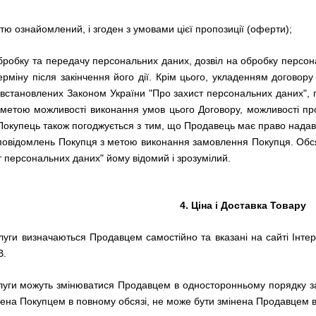
стю ознайомлений, і згоден з умовами цієї пропозиції (оферти);
 обробку та передачу персональних даних, дозвіл на обробку персон
міну після закінчення його дії.
Крім цього, укладенням договору
встановлених Законом України "Про захист персональних даних", пр
етою можливості виконання умов цього Договору, можливості про
Покупець також погоджується з тим, що Продавець має право надав
 повідомлень Покупця з метою виконання замовлення Покупця.
Обся
т персональних даних" йому відомий і зрозумілий.
4. Ціна і Доставка Товару
луги визначаються Продавцем самостійно та вказані на сайті Інтерн
В.
слуги можуть змінюватися Продавцем в односторонньому порядку за
ачена Покупцем в повному обсязі, не може бути змінена Продавцем 