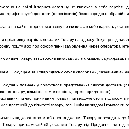
а вказана на сайті Інтернет-магазину не включає в себе вартість
их тарифів служб доставки (перевізників) безпосередньо обраній ни
казана на сайті Інтернет-магазину не включає в себе вартість доста
и орієнтовну вартість доставки Товару на адресу Покупця під час
тронну пошту або при оформленні замовлення через оператора інте
 по оплаті Товару вважаються виконаними з моменту надходження П
цем і Покупцем за Товар здійснюються способами, зазначеними на
Покупець повинен у присутності представника служби доставки (пере
ння товару, кількість, комплектність, термін придатності).
дставник під час приймання Товару підтверджує своїм підписом в т
 має претензій до кількості товару, зовнішнім виглядом і комплектнос
 ризик випадкової втрати або пошкодження Товару переходить до
и Товару при самостійній доставки Товару від Продавця, чи під 