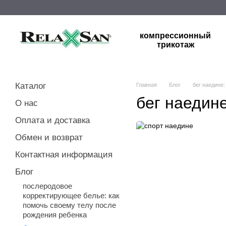
Перейти к основному контенту
компрессионный
трикотаж
Каталог
Главная
Блог
бег наедине
бег наедин
О нас
Оплата и доставка
Обмен и возврат
Контактная информация
Блог
послеродовое
корректирующее белье: как
помочь своему телу после
рождения ребенка