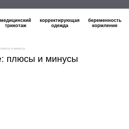
медицинский
корректирующая
беременность
трикотаж
одежда
кормление
: плюсы и минусы
е: плюсы и минусы